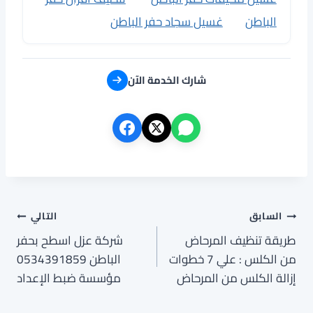
الباطن
غسيل سجاد حفر الباطن
شارك الخدمة الآن
تصفّح
السابق
التالي
طريقة تنظيف المرحاض
شركة عزل اسطح بحفر
المقالات
من الكلس : علي 7 خطوات
الباطن 0534391859
إزالة الكلس من المرحاض
مؤسسة ضبط الإعداد