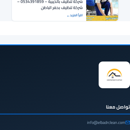
شركة تنظيف بالذيبية – 0534391859 –
شركة تنظيف بحفر الباطن
اقرأ المزيد
تواصل معنا
info@elbadrclean.com