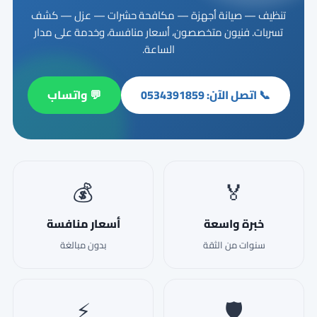
تنظيف — صيانة أجهزة — مكافحة حشرات — عزل — كشف
تسربات. فنيون متخصصون، أسعار منافسة، وخدمة على مدار
الساعة.
📞 اتصل الآن: 0534391859
💬 واتساب
💰
🏅
خبرة واسعة
أسعار منافسة
سنوات من الثقة
بدون مبالغة
⚡
🛡️